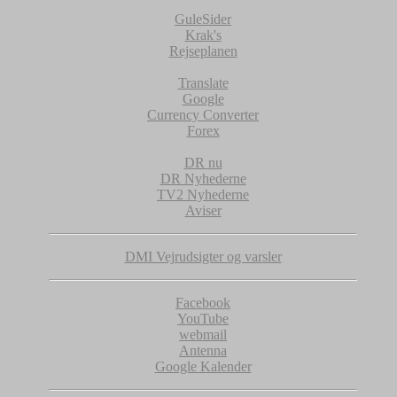
GuleSider
Krak's
Rejseplanen
Translate
Google
Currency Converter
Forex
DR
nu
DR Nyhederne
TV2 Nyhederne
Aviser
DMI Vejrudsigter og varsler
Facebook
YouTube
webmail
Antenna
Google Kalender