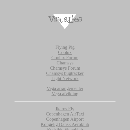
Flying Pig
Coolux
Coolux Forum
Chamsys
Chamsys Forum
Chamsys bugtracker
Light Network
Vega arrangementer
Vega afvikling
Ikaros Fly
Copenhagen AirTaxi
Copenhagen Airport
Kongelig Dansk Aeroklub
Roskilde Flyveklub