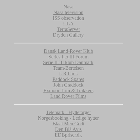
Nasa
Nasa
television
ISS observation
ULA
TerraServer
Dryden Gallery
Dansk Land-Rover Klub
Series I to III Forum
Serie II-III klub Danmark
Team-Bertelsen
L R Parts
Paddock Spares
John Craddock
Exmoor Trim & Trakkers
Land Rover Films
Telemark - Hyttetorget
Norgesbooking - Ledige hytter
Blaat Men Godt
Den Blå Avis
EDBpriser.dk