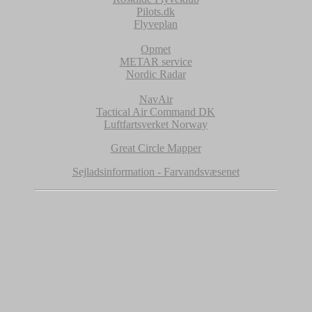
Pilots.dk
Flyveplan
Opmet
METAR service
Nordic Radar
NavAir
Tactical Air Command DK
Luftfartsverket Norway
Great Circle Mapper
Sejladsinformation - Farvandsvæsenet